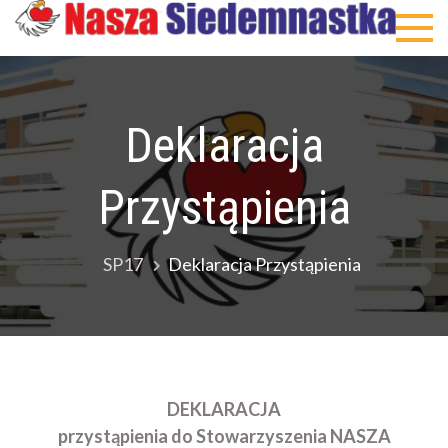
Skip
Nas
to
Sie
content
Deklaracja
Przystąpienia
SP17
Deklaracja Przystąpienia
DEKLARACJA
przystąpienia do Stowarzyszenia NASZA